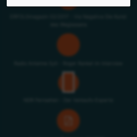
ERFOLGmagazin 02/2017 - Via Negativa Die Kunst
des Weglassens
Radio Antenne Sylt - Roger Rankel im Interview
NDR Fernsehen - Der Verkaufs-Experte