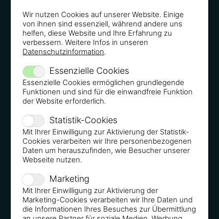
SWR3 08/2017- Talk mit Thees - Roger Rankel im
Wir nutzen Cookies auf unserer Website. Einige
von ihnen sind essenziell, während andere uns
Gespräch mit SWR 3
helfen, diese Website und Ihre Erfahrung zu
verbessern. Weitere Infos in unseren
Datenschutzinformation
.
Essenzielle Cookies
Essenzielle Cookies ermöglichen grundlegende
deutsche-startups.de 08/2017 - No Risk, no win! So
Funktionen und sind für die einwandfreie Funktion
geht Umsatzverdopplung bei Start-ups
der Website erforderlich.
Statistik-Cookies
Mit Ihrer Einwilligung zur Aktivierung der Statistik-
Cookies verarbeiten wir Ihre personenbezogenen
Daten um herauszufinden, wie Besucher unserer
Webseite nutzen.
Radio Arabella 04/2017 - Manipulation beim Kauf
Marketing
Mit Ihrer Einwilligung zur Aktivierung der
Marketing-Cookies verarbeiten wir Ihre Daten und
die Informationen Ihres Besuches zur Übermittlung
an unsere Partner für soziale Medien, Werbung