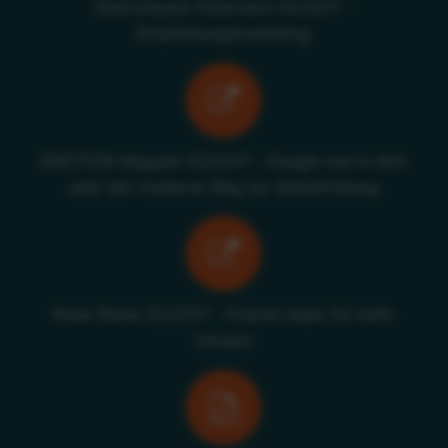
AssCompact Österreich 02/2017 -
Empfehlungsmarketing
EMOTION Magazin 02/2017 - Google mal in dich
oder der moderne Weg zur Selbstfindung
Roter Reiter 02/2017 - Frische Ideen für mehr
Umsatz