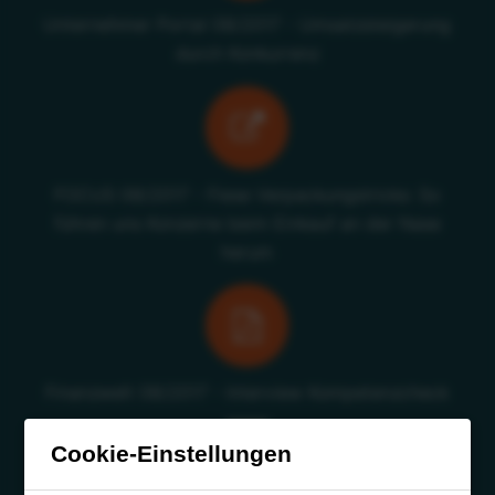
Unternehmer Portal 08/2017 - Umsatzsteigerung
durch Konkurrenz
FOCUS 08/2017 - Fiese Verpackungstricks: So
führen uns Konzerne beim Einkauf an der Nase
herum
Finanzwelt 08/2017 - Interview Kompetenzcheck
Cookie-Einstellungen