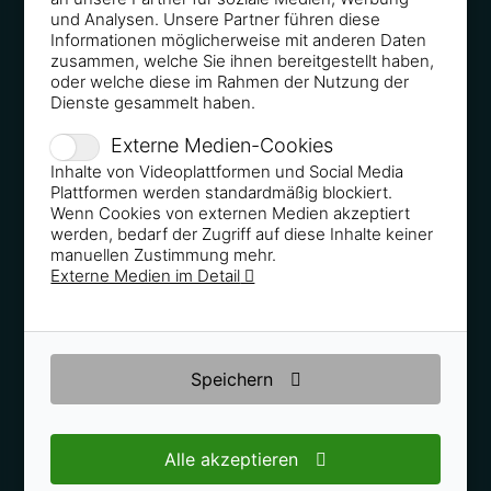
GABAL 04/2017 - Lösungen zweiter Ordnung zur
und Analysen. Unsere Partner führen diese
Informationen möglicherweise mit anderen Daten
Umsatzsteigerung
zusammen, welche Sie ihnen bereitgestellt haben,
oder welche diese im Rahmen der Nutzung der
Dienste gesammelt haben.
Externe Medien-Cookies
Inhalte von Videoplattformen und Social Media
DAS INVESTMENT 03/2017 - So tickt Ihr Kunde: In 4
Plattformen werden standardmäßig blockiert.
Schritten zu mehr Empfehlungen
Wenn Cookies von externen Medien akzeptiert
werden, bedarf der Zugriff auf diese Inhalte keiner
manuellen Zustimmung mehr.
Externe Medien im Detail
THE HUFFINGTON POST 03/2017 - Mit diesem
Speichern
einfachen Trick bekommst du, was du willst - in
Beruf und Partnerschaft
Alle akzeptieren