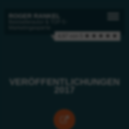
ROGER RANKEL
Bestsellerautor & TOP-5-
Marketingexperte
4,97 von 5 ★ ★ ★ ★ ★
VERÖFFENTLICHUNGEN
2017