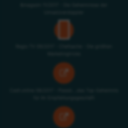
&magazin 11/2017 - Die Geheimnisse der
Umsatzverdoppler
Regio TV 09/2017 - Chefsache - Die größten
Marketingtricks
Cash.online 08/2017 - Psssst….das Top-Geheimnis
für Ihr Empfehlungsgeschäft