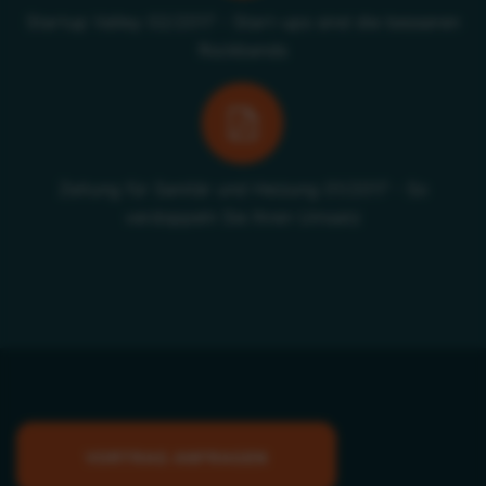
Startup Valley 02/2017 - Start-ups sind die besseren
Rockbands
Zeitung für Sanitär und Heizung 01/2017 - So
verdoppeln Sie Ihren Umsatz
VORTRAG ANFRAGEN