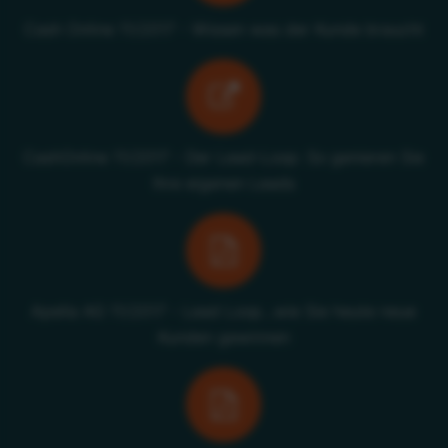
Cash Online 11/2017 - Wissen was der Kunde braucht
CashOnline 11/2017 - Der Lead-Loop: So genieren Sie
Ihre eigenen Leads
Apella AG 11/2017 - Lead Loop...wie Sie heute neue
Kunden gewinnen