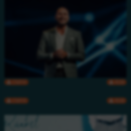
CMYK
RGB
CMYK
RGB