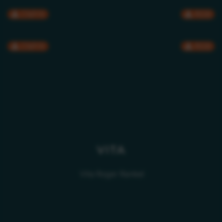
CMYK
RGB
CMYK
RGB
VITA
Vita Roger Rankel