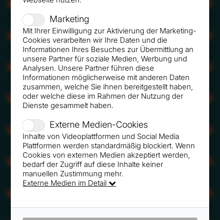
CMYK
RGB
Marketing
Mit Ihrer Einwilligung zur Aktivierung der Marketing-
CMYK
RGB
Cookies verarbeiten wir Ihre Daten und die
Informationen Ihres Besuches zur Übermittlung an
unsere Partner für soziale Medien, Werbung und
CMYK
RGB
Analysen. Unsere Partner führen diese
Informationen möglicherweise mit anderen Daten
zusammen, welche Sie ihnen bereitgestellt haben,
oder welche diese im Rahmen der Nutzung der
CMYK
RGB
Dienste gesammelt haben.
Externe Medien-Cookies
CMYK
RGB
Inhalte von Videoplattformen und Social Media
Plattformen werden standardmäßig blockiert. Wenn
Cookies von externen Medien akzeptiert werden,
CMYK
RGB
bedarf der Zugriff auf diese Inhalte keiner
manuellen Zustimmung mehr.
Externe Medien im Detail
CMYK
RGB