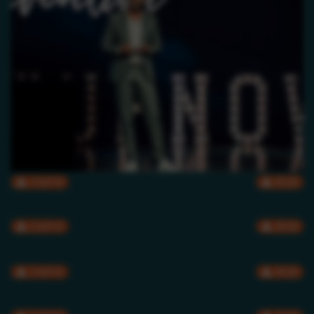
CMYK
RGB
CMYK
RGB
CMYK
RGB