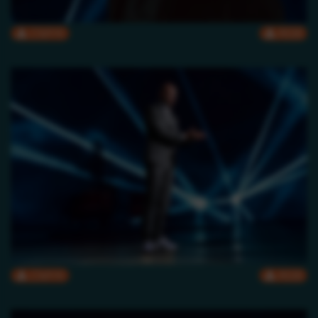
CMYK
RGB
CMYK
RGB