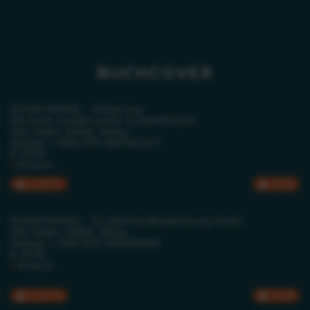
BUCHCOVER
ROGER RANKEL - Influencing
Die Kunst, Kunden positiv zu beeinflussen
240 Seiten, GABAL Verlag
Auflage 1, ISBN 978-3967392227
€ 29,90
Amazon
CMYK
RGB
ROGER RANKEL - So geht Kundengewinnung heute!,
384 Seiten, GABAL Verlag
Auflage 1, ISBN 978-3869369655
€ 29,90
Amazon
CMYK
RGB