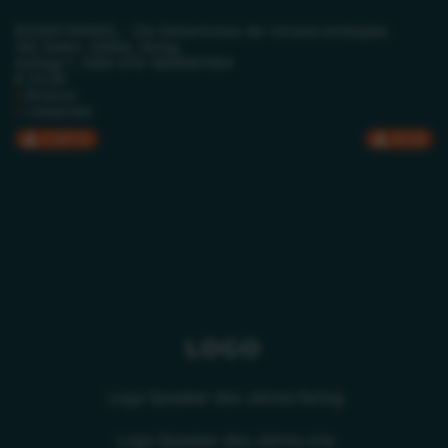
ROGER RANKEL - Die Geheimnisse der Umsatzverdoppler,
192 Seiten, GABAL Verlag
Auflage 1, ISBN 978-3869367484
€ 24,90
Amazon
Leseprobe
CMYK
RGB
LOGO
Logo Speaker des Jahres farbig
Logo Speaker des Jahres s/w