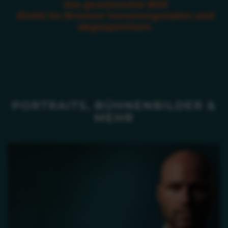
das gewünschte Bild
direkt im Browser heruntergeladen und
abgespeichert.
PORTRAITS, BÜHNENBILDER &
MEHR