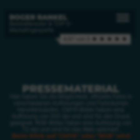
ROGER RANKEL
Bestsellerautor & TOP-5-
Marketingexperte
4,97 von 5 ★ ★ ★ ★ ★
PRESSEMATERIAL
Hier haben Sie die Möglichkeit, offizielle Fotos in
verschiedenen Auflösungen und Farbräumen
herunterzuladen. CMYK-Bilder haben eine
Auflösung von 300 dpi und sind für den Druck
geeignet. RGB-Bilder haben eine Auflösung von
72 dpi und sind für das Web optimiert.
Beim Klick auf "CMYK" oder "RGB" wird