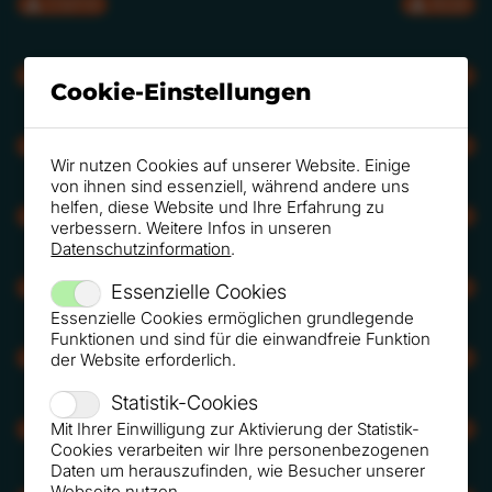
CMYK
RGB
CMYK
RGB
Cookie-Einstellungen
CMYK
RGB
Wir nutzen Cookies auf unserer Website. Einige
von ihnen sind essenziell, während andere uns
helfen, diese Website und Ihre Erfahrung zu
CMYK
RGB
verbessern. Weitere Infos in unseren
Datenschutzinformation
.
CMYK
RGB
Essenzielle Cookies
Essenzielle Cookies ermöglichen grundlegende
Funktionen und sind für die einwandfreie Funktion
CMYK
RGB
der Website erforderlich.
Statistik-Cookies
Mit Ihrer Einwilligung zur Aktivierung der Statistik-
CMYK
RGB
Cookies verarbeiten wir Ihre personenbezogenen
Daten um herauszufinden, wie Besucher unserer
Webseite nutzen.